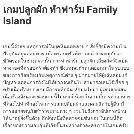
เกมปลูกผัก ทําฟาร์ม Family
Island
เกมนี้จำลองเหตุการณ์ในยุคหินแต่หลาย ๆ สิ่งก็ยังมีความเป็น
ปัจจุบันอยู่พอสมควร เมื่อครอบครัวที่เราเล่นต้องผจญภัยเอา
ชีวิตรอดในช่วงเวลานั้น การทำฟาร์ม ปลูกผัก เลี้ยงสัตว์จึงเป็น
ทางรอดที่ครอบครัวต้องทำ ซึ่งเกมจะกำหนดออกมาในรูปแบบ
ของภารกิจพร้อมกับเหตุการณ์ต่าง ๆ มากมายให้ผู้เล่นคอยแก้
ปัญหา แต่ละภารกิจไม่ได้ยากจนเกินไป สามารถเล่นได้เรื่อย ๆ
ครับเนื้อเรื่องของเกมมีการพลิกผัน หักมุมไปมา ผู้เล่นสายเสพ
เนื้อเรื่องจึงน่าจะชอบเกมนี้ไม่มากก็น้อย ในเกมมีการทำอาหาร
ที่ต้องไปทำที่กองไฟ การแลกเปลี่ยนผักและผลผลิตกับผู้อื่น มี
การออกผจญภัยสำรวจเกาะต่าง ๆ รวมไปถึงการอัปเกรดบ้าน
ให้น่าอยู่ยิ่งขึ้นด้วย อีกสิ่งหนึ่งที่หลายคนชื่นชอบในเกมนี้คือ
เรื่องของความอบอุ่นที่เกิดขึ้นระหว่างตัวละครภายในเกมครับ