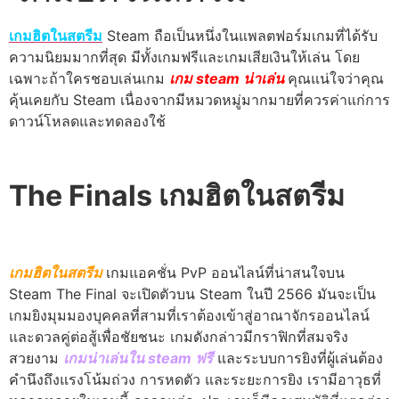
เกมฮิตในสตรีม
Steam ถือเป็นหนึ่งในแพลตฟอร์มเกมที่ได้รับ
ความนิยมมากที่สุด มีทั้งเกมฟรีและเกมเสียเงินให้เล่น โดย
เฉพาะถ้าใครชอบเล่นเกม
เกม steam น่าเล่น
คุณแน่ใจว่าคุณ
คุ้นเคยกับ Steam เนื่องจากมีหมวดหมู่มากมายที่ควรค่าแก่การ
ดาวน์โหลดและทดลองใช้
The Finals เกมฮิตในสตรีม
เกมฮิตในสตรีม
เกมแอคชั่น PvP ออนไลน์ที่น่าสนใจบน
Steam The Final จะเปิดตัวบน Steam ในปี 2566 มันจะเป็น
เกมยิงมุมมองบุคคลที่สามที่เราต้องเข้าสู่อาณาจักรออนไลน์
และดวลคู่ต่อสู้เพื่อชัยชนะ เกมดังกล่าวมีกราฟิกที่สมจริง
สวยงาม
เกมน่าเล่นใน steam ฟรี
และระบบการยิงที่ผู้เล่นต้อง
คำนึงถึงแรงโน้มถ่วง การหดตัว และระยะการยิง เรามีอาวุธที่