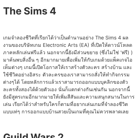
The Sims 4
เกมจำลองชีวิตที่เรียกได้ว่าเป็นตำนานอย่าง The Sims 4 ผล
งานของบริษัทเกม Electronic Arts (EA) ที่เปิดให้ดาวน์โหลด
ภาคหลักเล่นฟรีแล้ว นอกจากนี้ยังมีส่วนขยาย (ซึ่งไม่ใช่ ‘ฟรี) )
มาค้นพบสิ่งอื่น ๆ อีกมากมายเพื่อเพิ่มให้กับเกมด้วยแพ็คเกจไอ
เท็มต่างๆ เกมนี้เปิดโอกาสให้เราสร้างตัวละคร สร้างบ้าน และ
ใช้ชีวิตอย่างอิสระ ตัวละครของเราสามารถสั่งให้ทำกิจกรรม
ต่างๆได้ โดยหลักการแล้วเราสามารถออกแบบบุคลิกของตัว
ละครทั้งสองได้ด้วยตัวเอง นั่นก็แตกต่างกันเช่นกัน นอกจากนี้
ยังมีสูตรเกมอีกมากมายให้เพิ่มสีสันและความสนุกสนานในการ
เล่น เรียกได้ว่าสำหรับใครก็ตามที่อยากเล่นเกมที่จำลองชีวิต
แบบเท่ๆ การออกแบบบ้านสวยเป็นเกมที่คุณไม่ควรพลาดเลย
Guild Wars 2