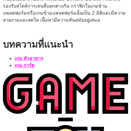
รองรับสไตล์การเล่นที่แตกต่างกัน กราฟิกในเกมข้าม
แพลตฟอร์มหรือเกมข้ามแพลตฟอร์มนั้นเป็น 2 มิติและมีความ
สวยงามและสดใส เนื้อหามีความทันสมัยอยู่เสมอ
บทความที่แนะนำ
เกม ทําอาหาร
เกม การ์ด