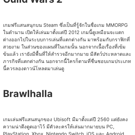
เกมฟรีแสนสนุกบน Steam ซึ่งเป็นที่รู้จักในชื่อเกม MMORPG
ในตำนาน เปิดให้เล่นมาตั้งแต่ปี 2012 เกมนี้ดูเหมือนจะแตก
ต่างออกไปในระบบการเล่นที่แตกต่างกัน มาพร้อมกับกราฟิกที่
สวยงาม ในส่วนของแผนที่ในเกมนั้น นอกจากเนื้อเรื่องที่เข้ม
ข้นแล้ว เรายังมีพื้นที่ให้สำรวจอีกมากมาย มีสัตว์ประหลาดและ
ภารกิจที่แตกต่างกัน นอกจากนี้ใครก็ตามที่ชื่นชอบเกมประเภท
นี้ควรลองดาวน์โหลดมาเล่นดู
Brawlhalla
เกมเล่นฟรีแสนสนุกของ Ubisoft มีมาตั้งแต่ปี 2560 แต่ยังคง
ความน่าดึงดูดเอาไว้ มีตัวละครให้เล่นมากมายบน PC,
PlayStation, Xbox, Nintendo Switch, iOS และ Android