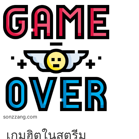
sonzzang.com
เกมฮิตในสตรีม